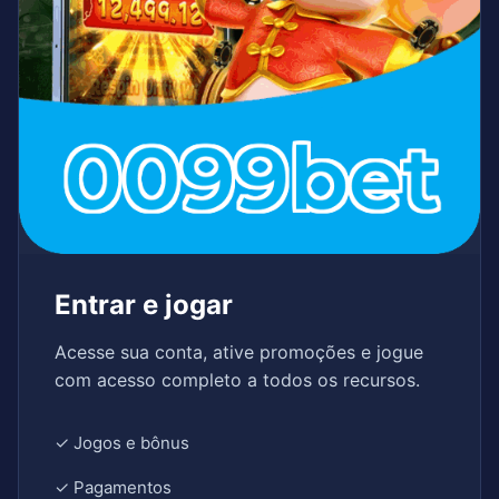
Entrar e jogar
Acesse sua conta, ative promoções e jogue
com acesso completo a todos os recursos.
✓ Jogos e bônus
✓ Pagamentos