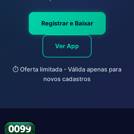
Registrar e Baixar
Ver App
⏱️ Oferta limitada - Válida apenas para
novos cadastros