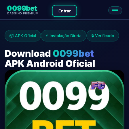
0099bet
Entrar
CASSINO PREMIUM
📦 APK Oficial
⚡ Instalação Direta
🔒 Verificado
Download
0099bet
APK Android Oficial