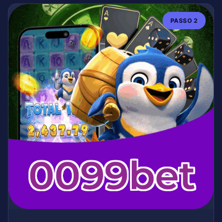
PASSO 2