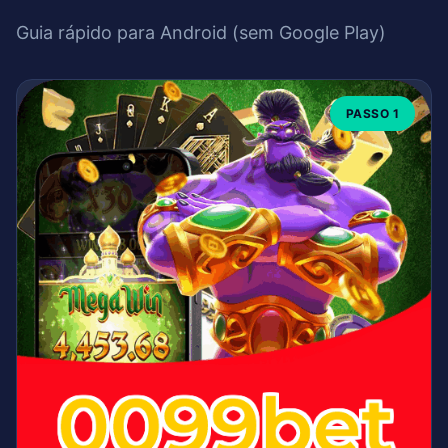
Guia rápido para Android (sem Google Play)
PASSO 1