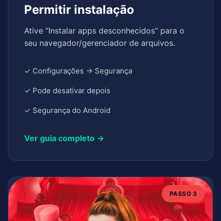
Permitir instalação
Ative “Instalar apps desconhecidos” para o
seu navegador/gerenciador de arquivos.
✓ Configurações → Segurança
✓ Pode desativar depois
✓ Segurança do Android
Ver guia completo →
PASSO 3