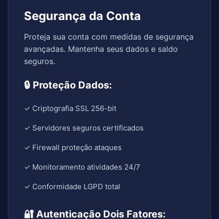
Segurança da Conta
Proteja sua conta com medidas de segurança
avançadas. Mantenha seus dados e saldo
seguros.
🔒 Proteção Dados:
✓ Criptografia SSL 256-bit
✓ Servidores seguros certificados
✓ Firewall proteção ataques
✓ Monitoramento atividades 24/7
✓ Conformidade LGPD total
🔐 Autenticação Dois Fatores: