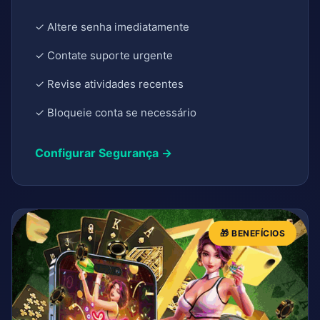
✓ Altere senha imediatamente
✓ Contate suporte urgente
✓ Revise atividades recentes
✓ Bloqueie conta se necessário
Configurar Segurança →
🎁 BENEFÍCIOS