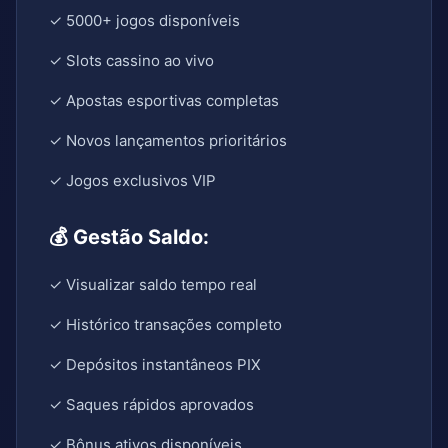
✓ 5000+ jogos disponíveis
✓ Slots cassino ao vivo
✓ Apostas esportivas completas
✓ Novos lançamentos prioritários
✓ Jogos exclusivos VIP
💰 Gestão Saldo:
✓ Visualizar saldo tempo real
✓ Histórico transações completo
✓ Depósitos instantâneos PIX
✓ Saques rápidos aprovados
✓ Bônus ativos disponíveis