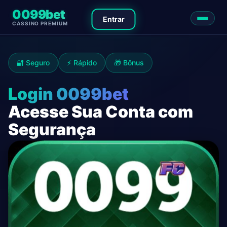
0099bet
Entrar
CASSINO PREMIUM
🔐 Seguro
⚡ Rápido
🎁 Bônus
Login 0099bet
Acesse Sua Conta com
Segurança