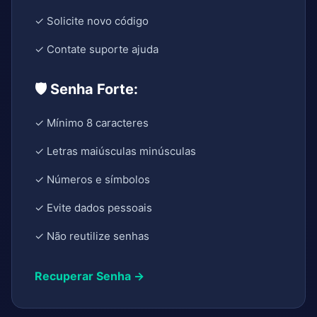
✓ Solicite novo código
✓ Contate suporte ajuda
🛡️ Senha Forte:
✓ Mínimo 8 caracteres
✓ Letras maiúsculas minúsculas
✓ Números e símbolos
✓ Evite dados pessoais
✓ Não reutilize senhas
Recuperar Senha →