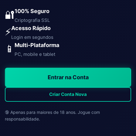
100% Seguro
🔐
Criptografia SSL
Acesso Rápido
⚡
Login em segundos
Multi-Plataforma
📱
PC, mobile e tablet
Entrar na Conta
Criar Conta Nova
🔞 Apenas para maiores de 18 anos. Jogue com
responsabilidade.