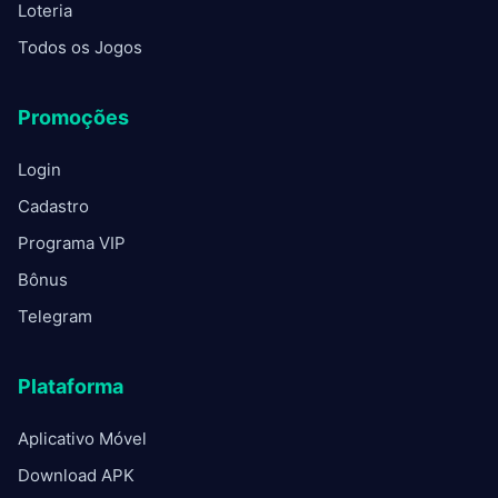
Loteria
Todos os Jogos
Promoções
Login
Cadastro
Programa VIP
Bônus
Telegram
Plataforma
Aplicativo Móvel
Download APK