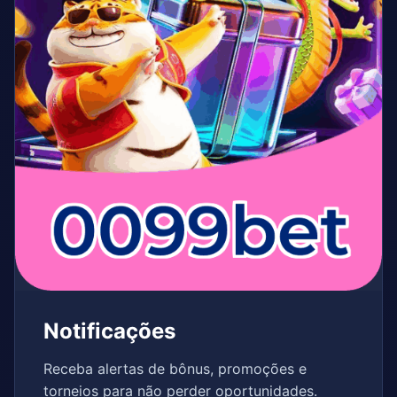
Notificações
Receba alertas de bônus, promoções e
torneios para não perder oportunidades.