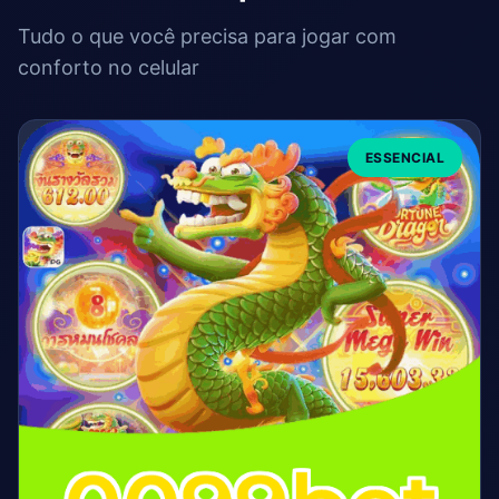
Tudo o que você precisa para jogar com
conforto no celular
ESSENCIAL