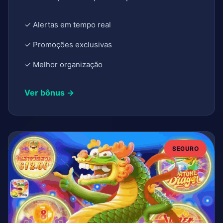
✓ Alertas em tempo real
✓ Promoções exclusivas
✓ Melhor organização
Ver bônus →
SEGURO