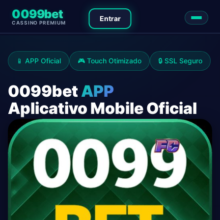
0099bet
Entrar
CASSINO PREMIUM
📱 APP Oficial
🎮 Touch Otimizado
🔒 SSL Seguro
0099bet
APP
Aplicativo Mobile Oficial